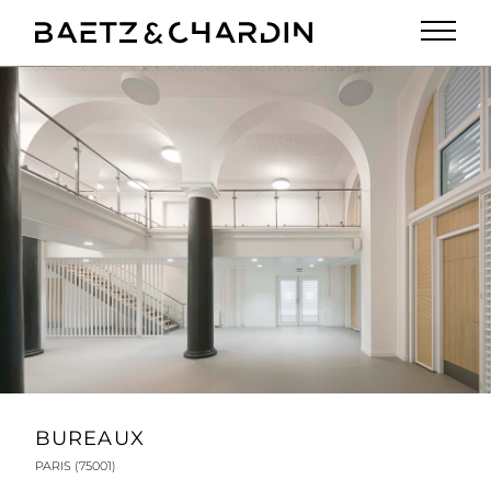
PROJETS
LOGEMENTS NEUFS
LOGEMENTS RÉHABILITÉS
EQUIPEMENTS
TERTIAIRE
AGENCE
CONTACT
BUREAUX
PARIS (75001)